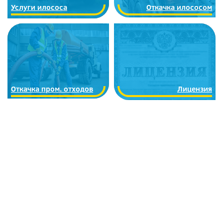
Услуги илососа
Откачка илососом
Откачка пром. отходов
Лицензия