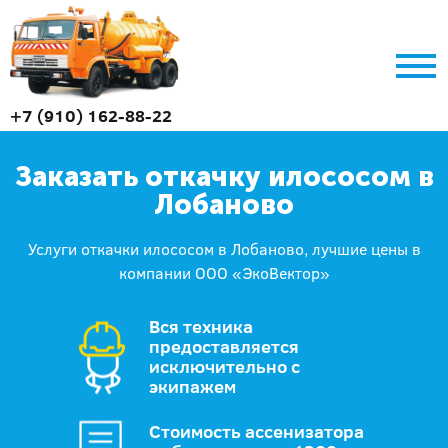
+7 (910) 162-88-22
Заказать откачку илососом в
Лобаново
Услуги откачки илососом в Лобаново, лучшие цены в
компании ООО «ЭкоВектор»
Вся техника
предоставляется
исключительно с
экипажем
Стоимость ассенизатора